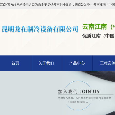
江南·官方端网站登录入口为您主要提供
云南制冷设备
，云南制冷剂，云南江南（中国
云南江南（
优质江南（中国
首页
关于我们
产品中心
工程案