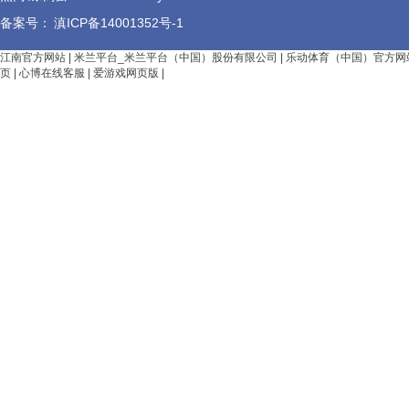
备案号：
滇ICP备14001352号-1
江南官方网站
|
米兰平台_米兰平台（中国）股份有限公司
|
乐动体育（中国）官方网
页
|
心博在线客服
|
爱游戏网页版
|