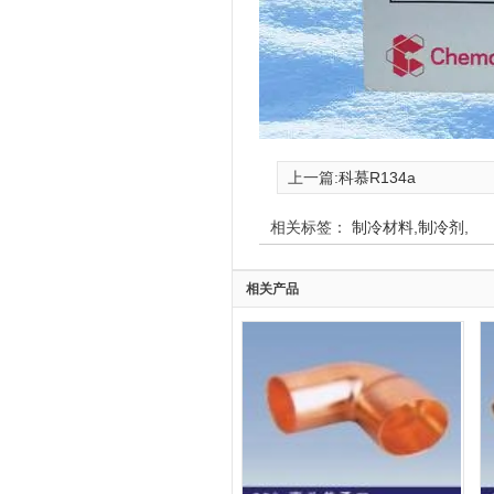
上一篇:
科慕R134a
相关标签：
制冷材料
,
制冷剂
,
相关产品