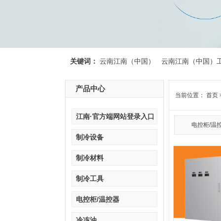
关键词：
云南江南（中国）
云南江南（中国）
产品中心
当前位置：
首页
江南·官方端网站登录入口
电控柜/温
制冷设备
制冷材料
制冷工具
电控柜/温控器
冷冻油