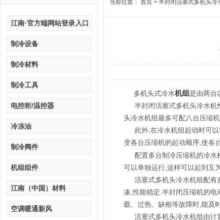
当前位置：
首页
>
半封闭活塞式多机头冷
江南·官方端网站登录入口
制冷设备
制冷材料
制冷工具
机组
多机头式冷水
是由两台
电控柜/温控器
半封闭活塞式多机头冷水机性能
头冷水机组最多可配八台压缩机
冷冻油
此外,在冷水机组起动时可以实
变各台压缩机的起动顺序,使各台
制冷阀件
配置多台制冷压缩机的冷水机
机组组件
可以单独运行,这样可以起到互
活塞式多机头冷水机组配有多台
江南（中国）材料
凑,性能稳定.半封闭压缩机的
载、过热、缺相等故障时,能及
空调暖通新风
活塞式多机头冷水机组由计算机