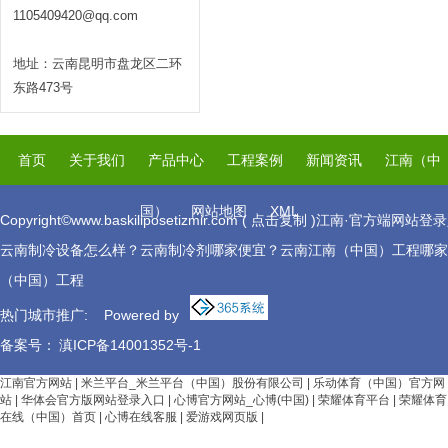
1105409420@qq.com
地址：云南昆明市盘龙区二环
东路473号
首页
关于我们
产品中心
工程案例
新闻资讯
江南（中
国）
网站地图
XML
Copyright©
www.baskiliposetizmir.com
(
点击复制
)江南·官方端网站登
云南制冷设备怎么样？云南制冷剂哪家便宜？云南江南（中国）工程哪家好
（中国）工程
热门城市推广: Powered by
备案号：
滇ICP备14001352号-1
江南官方网站
|
米兰平台_米兰平台（中国）股份有限公司
|
乐动体育（中国）官方网
站
|
华体会官方版网站登录入口
|
心博官方网站_心博(中国)
|
荣耀体育平台
|
荣耀体育
在线（中国）首页
|
心博在线客服
|
爱游戏网页版
|